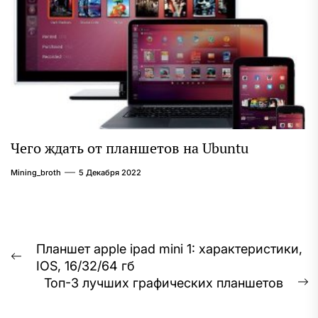
Чего ждать от планшетов на Ubuntu
Mining_broth
5 Декабря 2022
Навигация
Планшет apple ipad mini 1: характеристики,
Предыдущая
IOS, 16/32/64 гб
по
запись:
Топ-3 лучших графических планшетов
С
записям
з