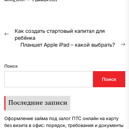
Mining_broth
5 Декабря 2022
Навигация
Как создать стартовый капитал для
Предыдущая
ребёнка
по
запись:
Планшет Apple iPad – какой выбрать?
С
записям
з
Поиск
Поиск
Последние записи
Оформление займа под залог ПТС онлайн на карту
без визита в офис: порядок, требования и документы