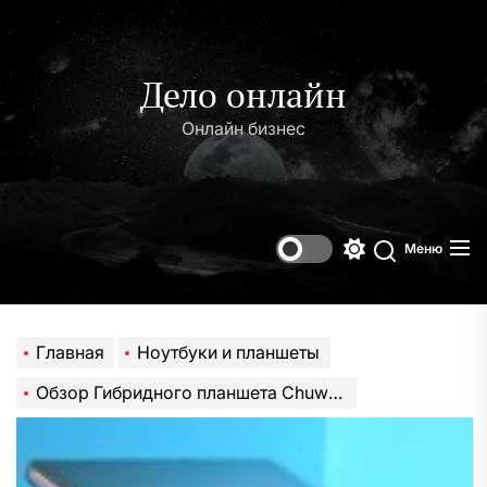
Перейти
к
содержимому
Дело онлайн
Онлайн бизнес
Меню
Переключени
Поиск
цветового
режима
Главная
Ноутбуки и планшеты
Обзор Гибридного планшета Chuwi 13