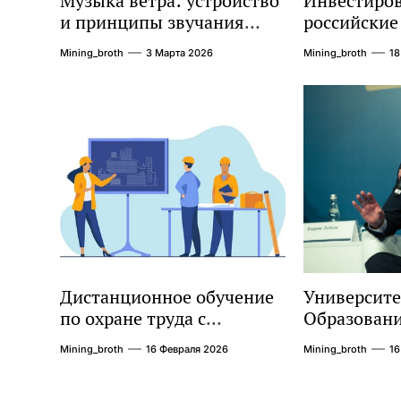
Музыка ветра: устройство
Инвестиров
и принципы звучания
российские
колокольчиков
монеты: по
Mining_broth
3 Марта 2026
Mining_broth
18
руководств
Дистанционное обучение
Университе
по охране труда с
Образовани
тренажёрами онлайн
Будущего
Mining_broth
16 Февраля 2026
Mining_broth
16