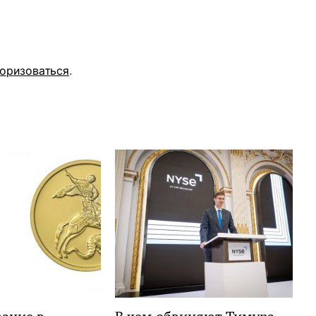
торизоваться
.