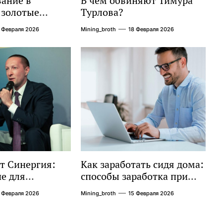
ание в
В чем обвиняют Тимура
 золотые
Турлова?
дробное
 Февраля 2026
Mining_broth
18 Февраля 2026
о
т Синергия:
Как заработать сидя дома:
е для
способы заработка при
помощи Интернета и без
 Февраля 2026
Mining_broth
15 Февраля 2026
него