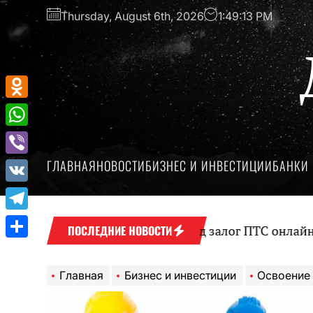
Перейти
Thursday, August 6th, 2026
1:49:14 PM
к
содержимому
Odnoklassniki
WhatsApp
ГЛАВНАЯ
НОВОСТИ
БИЗНЕС И ИНВЕСТИЦИИ
БАНКИ 
Viber
VK
Telegram
Оформление займа под залог ПТС онлайн на карту 
ПОСЛЕДНИЕ НОВОСТИ
Отправить
Главная
Бизнес и инвестиции
Освоение раб