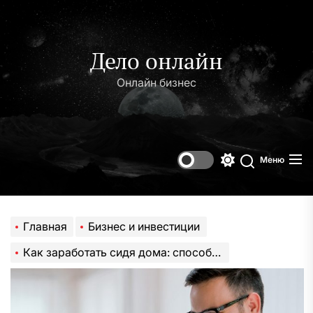
Перейти
к
содержимому
Дело онлайн
Онлайн бизнес
Меню
Переключени
Поиск
цветового
режима
Главная
Бизнес и инвестиции
Как заработать сидя дома: способы заработка при помощи Интернета и без него