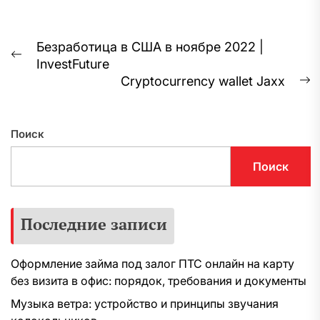
Навигация
Безработица в США в ноябре 2022 |
Предыдущая
InvestFuture
по
запись:
Cryptocurrency wallet Jaxx
С
записям
з
Поиск
Поиск
Последние записи
Оформление займа под залог ПТС онлайн на карту
без визита в офис: порядок, требования и документы
Музыка ветра: устройство и принципы звучания