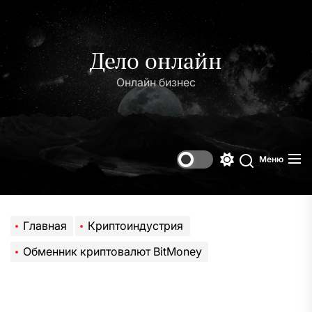
Перейти
к
содержимому
Дело онлайн
Онлайн бизнес
Меню
Переключени
Поиск
цветового
режима
Главная
Криптоиндустрия
Обменник криптовалют BitMoney