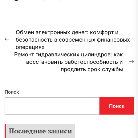
Навигация
Обмен электронных денег: комфорт и
безопасность в современных финансовых
по
Предыдущая
операциях
запись:
записям
Ремонт гидравлических цилиндров: как
восстановить работоспособность и
С
продлить срок службы
з
Поиск
Поиск
Последние записи