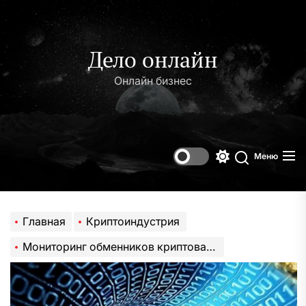
Перейти
к
содержимому
Дело онлайн
Онлайн бизнес
Меню
Переключени
Поиск
цветового
режима
Главная
Криптоиндустрия
Мониторинг обменников криптовалют