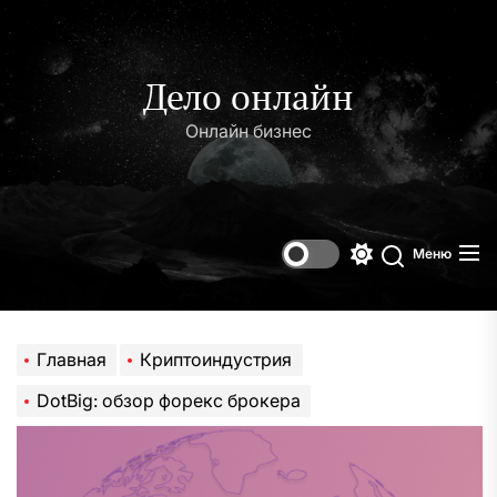
Перейти
к
содержимому
Дело онлайн
Онлайн бизнес
Меню
Переключени
Поиск
цветового
режима
Главная
Криптоиндустрия
DotBig: обзор форекс брокера