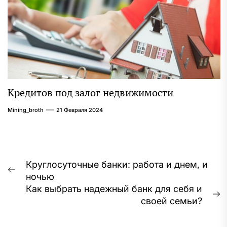
Кредитов под залог недвижимости
Mining_broth
21 Февраля 2024
Навигация
Круглосуточные банки: работа и днем, и
Предыдущая
ночью
по
запись:
Как выбрать надежный банк для себя и
записям
С
своей семьи?
з