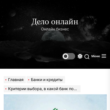
Перейти
к
содержимому
Дело онлайн
Онлайн бизнес
Меню
Переключени
Поиск
цветового
режима
Главная
Банки и кредиты
Критерии выбора, в какой банк податься?