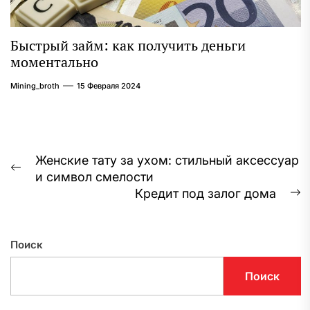
Быстрый займ: как получить деньги
моментально
Mining_broth
15 Февраля 2024
Навигация
Женские тату за ухом: стильный аксессуар
Предыдущая
и символ смелости
по
запись:
Кредит под залог дома
С
записям
з
Поиск
Поиск