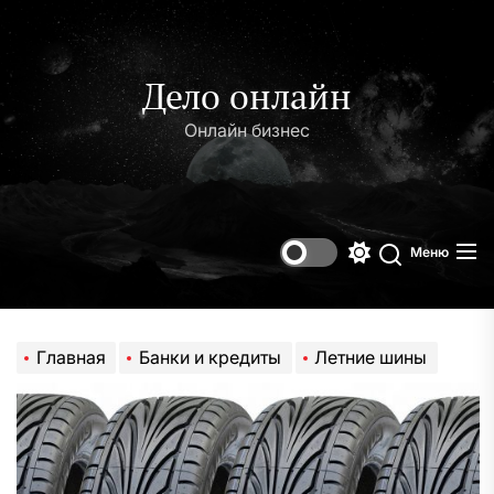
Перейти
к
содержимому
Дело онлайн
Онлайн бизнес
Меню
Переключени
Поиск
цветового
режима
Главная
Банки и кредиты
Летние шины