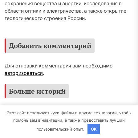
сохранения вещества и энергии, исследования в
области оптики и электричества, а также открытие
геологического строения России.
Добавить комментарий
Для отправки комментария вам необходимо
авторизоваться
.
Больше историй
Галилео Галилей — известный ученый и его
Этот сайт использует куки-файлы и другие технологии, чтобы
открытия — краткая биография,
помочь вам в навигации, а также предоставить лучший
достижения и вклад в науку
пользовательский опыт.
OK
Mining_broth
17 Февраля 2023