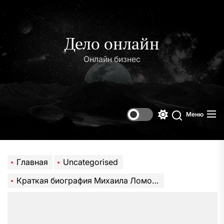
Перейти
к
содержимому
Дело онлайн
Онлайн бизнес
Меню
Переключени
Поиск
цветового
режима
Главная
Uncategorised
Краткая биография Михаила Ломоносова — ключевые этапы жизни и важнейшие достижения