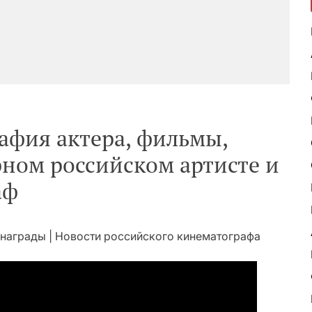
афия актера, фильмы,
рном российском артисте и
аф