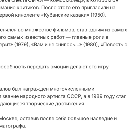
новке спектакля «Я — комсомолец», в котором он
имание критиков. После этого его пригласили на
ервой киноленте «Кубанские казаки» (1950).
снялся во множестве фильмов, став одним из самых
го самых известных работ — главные роли в
рит» (1979), «Вам и не снилось…» (1980), «Повесть о
особность передать эмоции делают его игру
аталов был награжден многочисленными
 звание народного артиста СССР, а в 1989 году стал
ыдающиеся творческие достижения.
 Москве, оставив после себя большое наследие и
матографа.