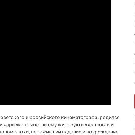
 советского и российского кинематографа, родился
т и харизма принесли ему мировую известность и
мволом эпохи, переживший падение и возрождение