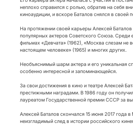
Его карьера актера началась с участия в поста
неплохо справился с ролью, обратив на себя вн
киноаудиции, и вскоре Баталов снялся в своей п
На протяжении своей карьеры Алексей Баталов 
популярных актеров Советского Союза. Среди е
фильмах «Девчата» (1962), «Москва слезам не ве
настоящем человеке» (1965) и многих других.
Необъяснимый шарм актера и его уникальная сп
особенно интересной и запоминающейся.
За свои достижения в кино и театре Алексей Б
престижными наградами. В 1986 году он получил
лауреатом Государственной премии СССР за в
Алексей Баталов скончался 15 июня 2017 года в
неизгладимый след в истории российского кине