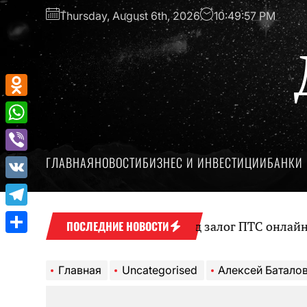
Перейти
Thursday, August 6th, 2026
10:49:58 PM
к
содержимому
Odnoklassniki
WhatsApp
ГЛАВНАЯ
НОВОСТИ
БИЗНЕС И ИНВЕСТИЦИИ
БАНКИ 
Viber
VK
Telegram
Оформление займа под залог ПТС онлайн на карту
ПОСЛЕДНИЕ НОВОСТИ
Отправить
Главная
Uncategorised
Алексей Баталов — биография актера, фильмы, награды — всё