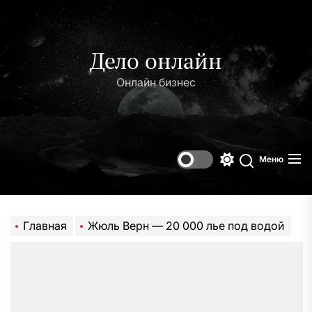
Перейти
к
содержимому
Дело онлайн
Онлайн бизнес
Меню
Переключени
Поиск
цветового
режима
Главная
Жюль Верн — 20 000 лье под водой