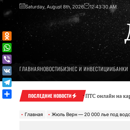
Перейти
Saturday, August 8th, 2026
12:43:31 AM
к
содержимому
Odnoklassniki
WhatsApp
ГЛАВНАЯ
НОВОСТИ
БИЗНЕС И ИНВЕСТИЦИИ
БАНКИ 
Viber
VK
Telegram
Оформление займа под залог ПТС онлайн на карту б
ПОСЛЕДНИЕ НОВОСТИ
Отправить
Главная
Жюль Верн — 20 000 лье под вод