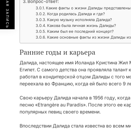
ПРЕДЫДУЩАЯ ЗАПИСЬ
Вопрос-ответ:
Какие факты о жизни Далиды представлены 
Когда родилась Далида и где?
Какую музыку исполняла Далида?
Какова была личная жизнь Далиды?
Каким был ее последний концерт?
Какие основные факты из жизни Далиды и
Ранние годы и карьера
Далида, настоящее имя Иоланда Кристина Жил Ма
Египет. С самого детства она проявляла талант 
работал в кондитерской отцом Далиды с того м
переехала во Францию, когда ей было всего 9 ле
Свою карьеру Далида начала в 1956 году, когда
песню «Etrangère au Paradis». После этого ее ка
популярных певиц своего времени.
Впоследствии Далида стала известна во всем м