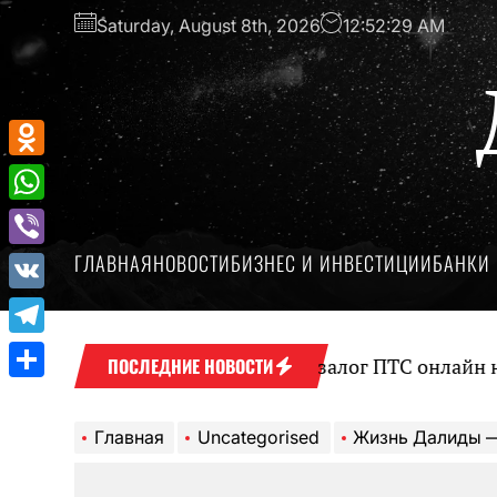
Перейти
Saturday, August 8th, 2026
12:52:30 AM
к
содержимому
Odnoklassniki
WhatsApp
ГЛАВНАЯ
НОВОСТИ
БИЗНЕС И ИНВЕСТИЦИИ
БАНКИ 
Viber
VK
Telegram
Оформление займа под залог ПТС онлайн на карту 
ПОСЛЕДНИЕ НОВОСТИ
Отправить
Главная
Uncategorised
Жизнь Далиды — загадочная и волнующа