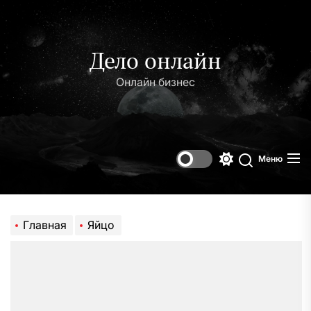
Перейти
к
содержимому
Дело онлайн
Онлайн бизнес
Меню
Переключени
Поиск
цветового
режима
Главная
Яйцо