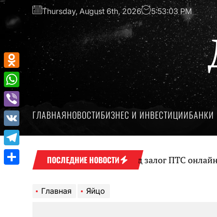
Перейти
Thursday, August 6th, 2026
5:53:03 PM
к
содержимому
Odnoklassniki
WhatsApp
ГЛАВНАЯ
НОВОСТИ
БИЗНЕС И ИНВЕСТИЦИИ
БАНКИ 
Viber
VK
Telegram
Оформление займа под залог ПТС онлайн на к
ПОСЛЕДНИЕ НОВОСТИ
Отправить
Главная
Яйцо