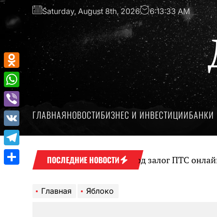
Перейти
Saturday, August 8th, 2026
6:13:33 AM
к
содержимому
Odnoklassniki
WhatsApp
ГЛАВНАЯ
НОВОСТИ
БИЗНЕС И ИНВЕСТИЦИИ
БАНКИ 
Viber
VK
Telegram
Оформление займа под залог ПТС онлайн на 
ПОСЛЕДНИЕ НОВОСТИ
Отправить
Главная
Яблоко