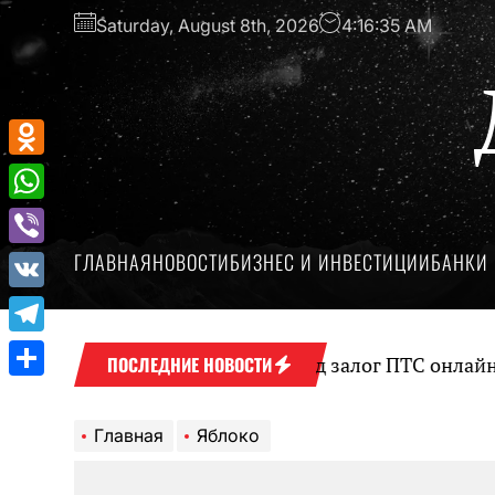
Перейти
Saturday, August 8th, 2026
4:16:35 AM
к
содержимому
Odnoklassniki
WhatsApp
ГЛАВНАЯ
НОВОСТИ
БИЗНЕС И ИНВЕСТИЦИИ
БАНКИ 
Viber
VK
Telegram
Оформление займа под залог ПТС онлайн на 
ПОСЛЕДНИЕ НОВОСТИ
Отправить
Главная
Яблоко