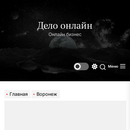
Перейти
к
содержимому
Дело онлайн
Онлайн бизнес
Меню
Переключени
Поиск
цветового
режима
Главная
Воронеж