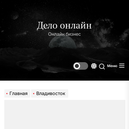
Перейти
к
содержимому
Дело онлайн
Онлайн бизнес
Меню
Переключени
Поиск
цветового
режима
Главная
Владивосток