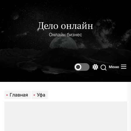
Перейти
к
содержимому
Дело онлайн
Онлайн бизнес
Меню
Переключени
Поиск
цветового
режима
Главная
Уфа