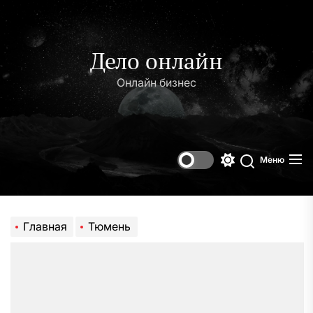
Перейти
к
содержимому
Дело онлайн
Онлайн бизнес
Меню
Переключени
Поиск
цветового
режима
Главная
Тюмень