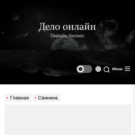
Перейти
к
содержимому
Дело онлайн
Онлайн бизнес
Меню
Переключени
Поиск
цветового
режима
Главная
Свинина