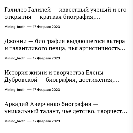
Галилео Галилей — известный ученый и его
открытия — краткая биография,
достижения и вклад в науку
Mining_broth
17 Февраля 2023
Джонни — биография выдающегося актера
и талантливого певца, чья артистичность
захватывает миллионы сердец
Mining_broth
17 Февраля 2023
История жизни и творчества Елены
Дубровской — биография, достижения,
интересные факты
Mining_broth
17 Февраля 2023
Аркадий Аверченко биография —
уникальный талант, чье детство, творчество
и литературное наследие продолжают
Mining_broth
17 Февраля 2023
восхищать миллионы