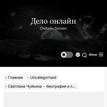
Перейти
к
содержимому
Дело онлайн
Онлайн бизнес
Меню
Переключени
Поиск
цветового
режима
Главная
Uncategorised
Светлана Чуйкина − биография и личная жизнь знаменитой актрисы, ее талант и успехи в киноиндустрии