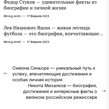
Федор Стуков — удивительные факты из
биографии и личной жизни
Mining_broth
17 Февраля 2023
Лев Иванович Яшин — живая легенда
футбола — его биография, впечатляющие
достижения и интересная личная жизнь
Mining_broth
17 Февраля 2023
Навигация
Симона Синьоре — уникальный путь к
успеху, впечатляющие достижения и
по
Предыдущая
особая личная история
запись:
записям
Никита Михалков — биография,
достижения и интересные факты о
С
великом российском режиссере
з