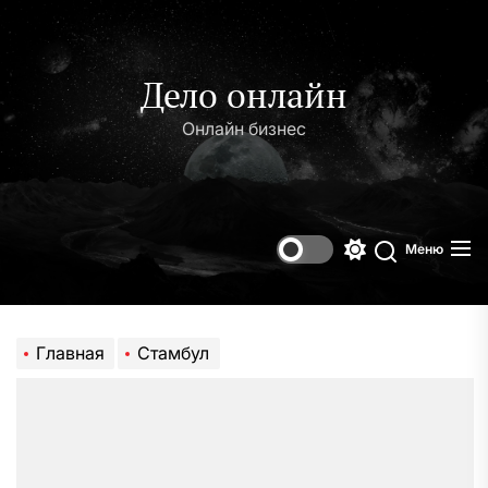
Перейти
к
содержимому
Дело онлайн
Онлайн бизнес
Меню
Переключени
Поиск
цветового
режима
Главная
Стамбул