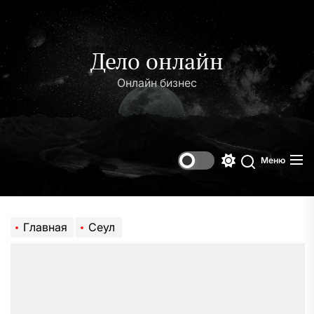
Перейти
к
содержимому
Дело онлайн
Онлайн бизнес
Меню
Переключени
Поиск
цветового
режима
Главная
Сеул