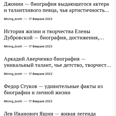
Джонни — биография выдающегося актера
и талантливого певца, чья артистичность
захватывает миллионы сердец
Mining_broth
17 Февраля 2023
История жизни и творчества Елены
Дубровской — биография, достижения,
интересные факты
Mining_broth
17 Февраля 2023
Аркадий Аверченко биография —
уникальный талант, чье детство, творчество
и литературное наследие продолжают
Mining_broth
17 Февраля 2023
восхищать миллионы
Федор Стуков — удивительные факты из
биографии и личной жизни
Mining_broth
17 Февраля 2023
Лев Иванович Яшин — живая легенда