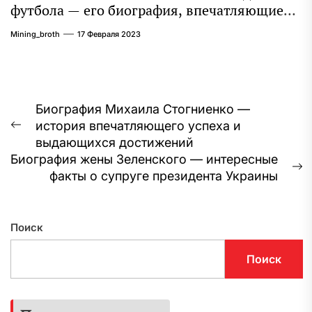
футбола — его биография, впечатляющие
достижения и интересная личная жизнь
Mining_broth
17 Февраля 2023
Навигация
Биография Михаила Стогниенко —
история впечатляющего успеха и
по
Предыдущая
выдающихся достижений
запись:
записям
Биография жены Зеленского — интересные
С
факты о супруге президента Украины
з
Поиск
Поиск