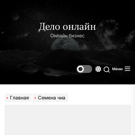
Перейти
к
содержимому
Дело онлайн
Онлайн бизнес
Меню
Переключени
Поиск
цветового
режима
Главная
Семена чиа