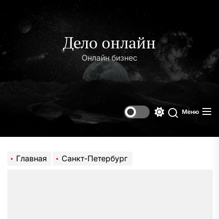
Перейти
к
содержимому
Дело онлайн
Онлайн бизнес
Меню
Переключени
Поиск
цветового
режима
Главная
Санкт-Петербург