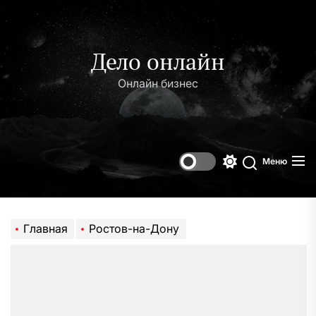
Перейти
к
содержимому
Дело онлайн
Онлайн бизнес
Меню
Переключени
Поиск
цветового
режима
Главная
Ростов-на-Дону