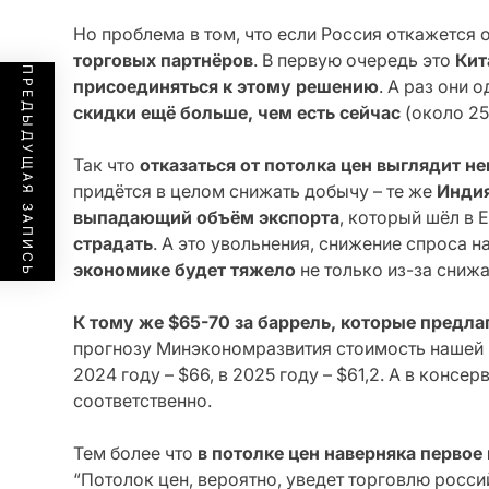
Но проблема в том, что если Россия откажется 
торговых партнёров
. В первую очередь это
Кит
ПРЕДЫДУЩАЯ ЗАПИСЬ
присоединяться к этому решению
. А раз они 
скидки ещё больше, чем есть сейчас
(около 25
Так что
отказаться от потолка цен выглядит 
придётся в целом снижать добычу – те же
Индия
выпадающий объём экспорта
, который шёл в 
страдать
. А это увольнения, снижение спроса 
экономике будет тяжело
не только из-за сниж
К тому же $65-70 за баррель, которые предлаг
прогнозу Минэкономразвития стоимость нашей неф
2024 году – $66, в 2025 году – $61,2. А в консер
соответственно.
Тем более что
в потолке цен наверняка первое
“Потолок цен, вероятно, уведет торговлю росс