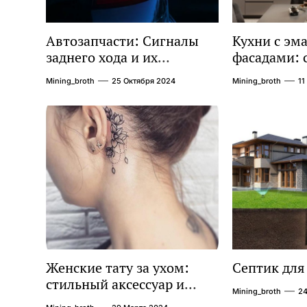
Автозапчасти: Сигналы
Кухни с э
заднего хода и их
фасадами: 
значение для
практичнос
Mining_broth
25 Октября 2024
Mining_broth
11
безопасности на дороге
решении
Женские тату за ухом:
Септик для
стильный аксессуар и
Mining_broth
24
символ смелости