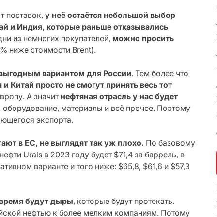
от поставок,
у неё остаётся небольшой выбор
ай и Индия, которые раньше отказывались
одни из немногих покупателей,
можно просить
% ниже стоимости Brent).
невыгодным вариантом для России
. Тем более что
 и Китай просто не смогут принять весь тот
Европу. А значит
нефтяная отрасль у нас будет
на оборудование, материалы и всё прочее. Поэтому
ающегося экспорта.
ают в ЕС, не выглядят так уж плохо.
По базовому
ти Urals в 2023 году будет $71,4 за баррель, в
вативном варианте и того ниже: $65,8, $61,6 и $57,3
 время будут дыры
, которые будут протекать.
ийской нефтью к более мелким компаниям. Потому