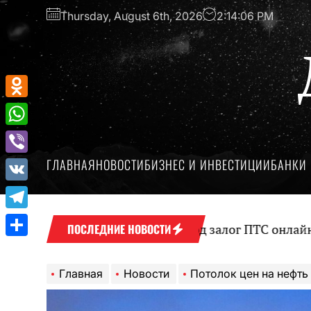
Перейти
Thursday, August 6th, 2026
2:14:07 PM
к
содержимому
Odnoklassniki
WhatsApp
ГЛАВНАЯ
НОВОСТИ
БИЗНЕС И ИНВЕСТИЦИИ
БАНКИ 
Viber
VK
Telegram
Оформление займа под залог ПТС онлайн на карту 
ПОСЛЕДНИЕ НОВОСТИ
Отправить
Главная
Новости
Потолок цен на нефть