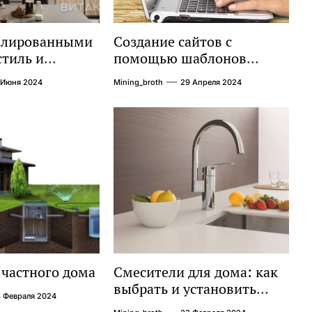
малированными
Создание сайтов с
стиль и
помощью шаблонов
ть в одном
современных сайтов:
 Июня 2024
Mining_broth
29 Апреля 2024
простой путь к
качественному веб-
присутствию
 частного дома
Смесители для дома: как
выбрать и установить
 Февраля 2024
подходящий вариант