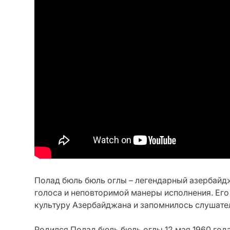
Полад бюль бюль оглы – легендарный азербайдж
голоса и неповторимой манеры исполнения. Его
культуру Азербайджана и запомнилось слушате
Родился Полад бюль бюль оглы 12 мая 1960 года