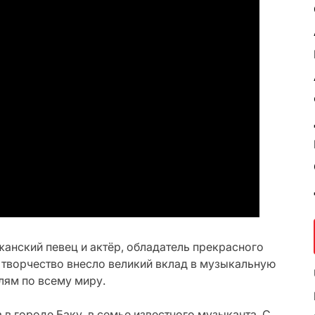
анский певец и актёр, обладатель прекрасного
 творчество внесло великий вклад в музыкальную
лям по всему миру.
 в городе Баку, в семье известного музыканта. С