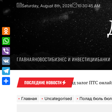
Перейти
Saturday, August 8th, 2026
10:30:46 AM
к
содержимому
Odnoklassniki
WhatsApp
ГЛАВНАЯ
НОВОСТИ
БИЗНЕС И ИНВЕСТИЦИИ
БАНКИ 
Viber
VK
Telegram
Оформление займа под залог ПТС онлайн на карт
ПОСЛЕДНИЕ НОВОСТИ
Отправить
Главная
Uncategorised
Полад бюль бюль оглы — удивительная ист