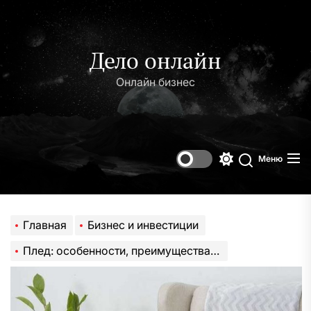
Перейти
к
содержимому
Дело онлайн
Онлайн бизнес
Меню
Переключени
Поиск
цветового
режима
Главная
Бизнес и инвестиции
Плед: особенности, преимущества и разновидности