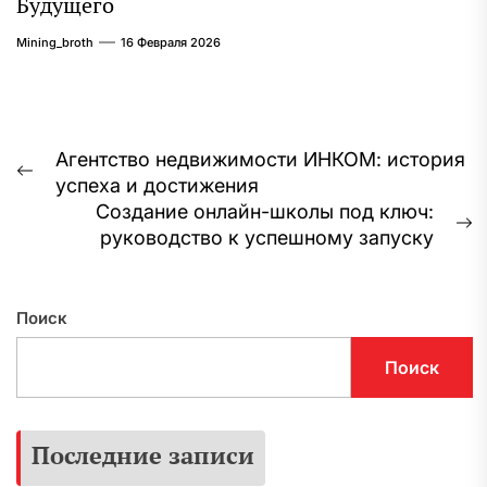
Будущего
Mining_broth
16 Февраля 2026
Навигация
Агентство недвижимости ИНКОМ: история
Предыдущая
успеха и достижения
по
запись:
Создание онлайн-школы под ключ:
записям
С
руководство к успешному запуску
з
Поиск
Поиск
Последние записи