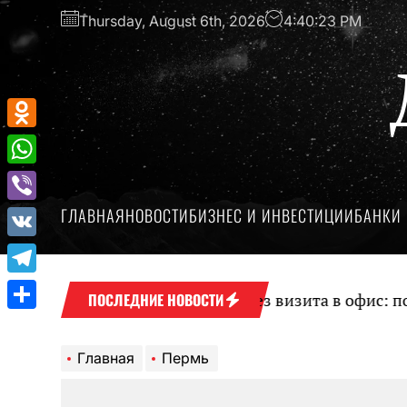
Перейти
Thursday, August 6th, 2026
4:40:24 PM
к
содержимому
Odnoklassniki
WhatsApp
ГЛАВНАЯ
НОВОСТИ
БИЗНЕС И ИНВЕСТИЦИИ
БАНКИ 
Viber
VK
Telegram
залог ПТС онлайн на карту без визита в офис: поря
ПОСЛЕДНИЕ НОВОСТИ
Отправить
Главная
Пермь