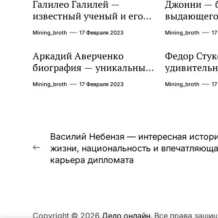
Галилео Галилей —
Джонни — 
известный ученый и его
выдающегос
открытия — краткая
талантливо
Mining_broth
17 Февраля 2023
Mining_broth
17
биография, достижения и
артистично
вклад в науку
захватыва
Аркадий Аверченко
Федор Стук
сердец
биография — уникальный
удивительн
талант, чье детство,
биографии 
Mining_broth
17 Февраля 2023
Mining_broth
17
творчество и
жизни
литературное наследие
продолжают восхищать
миллионы
Навигация
Василий Небензя — интересная истор
жизни, национальность и впечатляющ
по
Предыдущая
карьера дипломата
запись:
записям
Copyright © 2026
Дело онлайн.
Все права защи