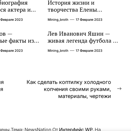
биография
История жизни и
я актера и
творчества Елены
го певца, чья
Дубровской — биография,
 Февраля 2023
Mining_broth
17 Февраля 2023
сть
достижения, интересные
ет миллионы
факты
ов —
Лев Иванович Яшин —
ые факты из
живая легенда футбола —
и личной
его биография,
 Февраля 2023
Mining_broth
17 Февраля 2023
впечатляющие
достижения и интересная
личная жизнь
ия
Как сделать коптилку холодного
ая
копчения своими руками,
Сл
материалы, чертежи
зап
щены.Тема: NewsNation От
Интерфейс WP.
На