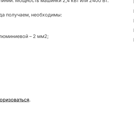
инии. Мощность машинки 2,4 кВт или 2400 Вт.
юда получаем, необходимы:
алюминиевой – 2 мм2;
торизоваться
.