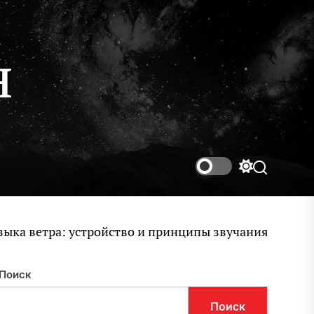
н
Переключ
Поиск
цветового
режима
ветра: устройство и принципы звучания колокольчи
Поиск
Поиск