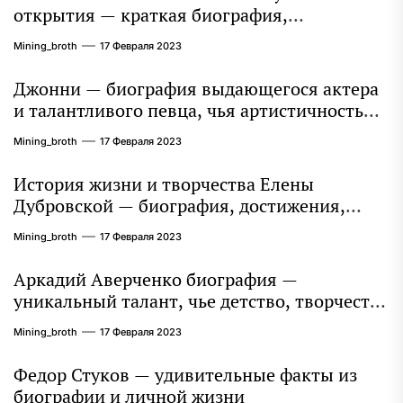
открытия — краткая биография,
достижения и вклад в науку
Mining_broth
17 Февраля 2023
Джонни — биография выдающегося актера
и талантливого певца, чья артистичность
захватывает миллионы сердец
Mining_broth
17 Февраля 2023
История жизни и творчества Елены
Дубровской — биография, достижения,
интересные факты
Mining_broth
17 Февраля 2023
Аркадий Аверченко биография —
уникальный талант, чье детство, творчество
и литературное наследие продолжают
Mining_broth
17 Февраля 2023
восхищать миллионы
Федор Стуков — удивительные факты из
биографии и личной жизни