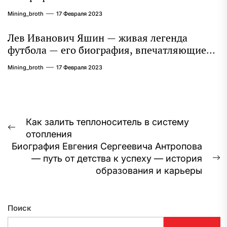
Mining_broth
17 Февраля 2023
Лев Иванович Яшин — живая легенда
футбола — его биография, впечатляющие
достижения и интересная личная жизнь
Mining_broth
17 Февраля 2023
Навигация
Как залить теплоноситель в систему
Предыдущая
отопления
по
запись:
Биография Евгения Сергеевича Антропова
записям
— путь от детства к успеху — история
С
образования и карьеры
з
Поиск