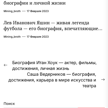
биографии и личной жизни
Mining_broth
17 Февраля 2023
Лев Иванович Яшин — живая легенда
футбола — его биография, впечатляющие
достижения и интересная личная жизнь
Mining_broth
17 Февраля 2023
Навигация
Биография Итан Хоук — актер, фильмы,
Предыдущая
достижения, личная жизнь
по
запись:
Саша Ведерников — биография,
записям
достижения, карьера в мире искусства и
С
театра
з
Поиск