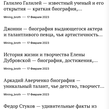
Галилео Галилей — известный ученый и его
открытия — краткая биография,
достижения и вклад в науку
Mining_broth
17 Февраля 2023
Джонни — биография выдающегося актера
и талантливого певца, чья артистичность
захватывает миллионы сердец
Mining_broth
17 Февраля 2023
История жизни и творчества Елены
Дубровской — биография, достижения,
интересные факты
Mining_broth
17 Февраля 2023
Аркадий Аверченко биография —
уникальный талант, чье детство, творчество
и литературное наследие продолжают
Mining_broth
17 Февраля 2023
восхищать миллионы
Федор Стуков — удивительные факты из