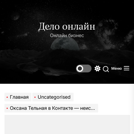
Перейти
к
содержимому
Дело онлайн
Онлайн бизнес
Меню
Переключени
Поиск
цветового
режима
Главная
Uncategorised
Оксана Тельная в Контакте — неисчерпаемый источник информации о жизни и карьере известной личности