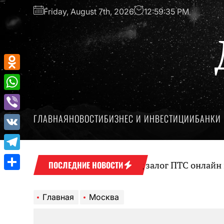
Перейти
Friday, August 7th, 2026
12:59:35 PM
к
содержимому
Odnoklassniki
WhatsApp
ГЛАВНАЯ
НОВОСТИ
БИЗНЕС И ИНВЕСТИЦИИ
БАНКИ 
Viber
VK
Telegram
Оформление займа под залог ПТС онлайн на ка
ПОСЛЕДНИЕ НОВОСТИ
Отправить
Главная
Москва