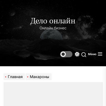
Перейти
к
содержимому
Дело онлайн
Онлайн бизнес
Меню
Переключени
Поиск
цветового
режима
Главная
Макароны