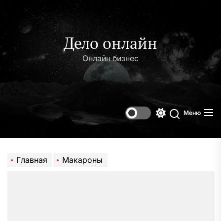
Перейти
к
содержимому
Дело онлайн
Онлайн бизнес
Меню
Переключени
Поиск
цветового
режима
Главная
Макароны