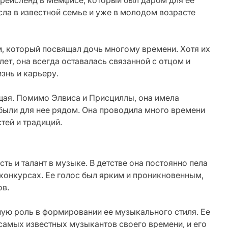
Грейсленд в Мемфисе, который был даром для ее
сла в известной семье и уже в молодом возрасте
, который посвящал дочь многому времени. Хотя их
лет, она всегда оставалась связанной с отцом и
знь и карьеру.
ая. Помимо Элвиса и Присциллы, она имела
 были для нее рядом. Она проводила много времени
тей и традиций.
ть и талант в музыке. В детстве она постоянно пела
конкурсах. Ее голос был ярким и проникновенным,
ов.
ную роль в формировании ее музыкального стиля. Ее
самых известных музыкантов своего времени, и его