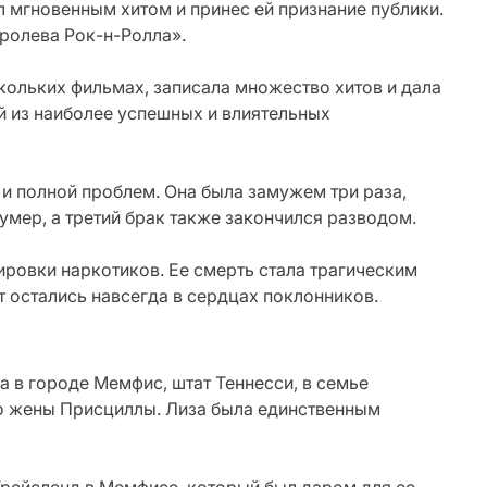
ал мгновенным хитом и принес ей признание публики.
оролева Рок-н-Ролла».
кольких фильмах, записала множество хитов и дала
й из наиболее успешных и влиятельных
 и полной проблем. Она была замужем три раза,
умер, а третий брак также закончился разводом.
ировки наркотиков. Ее смерть стала трагическим
т остались навсегда в сердцах поклонников.
а в городе Мемфис, штат Теннесси, в семье
го жены Присциллы. Лиза была единственным