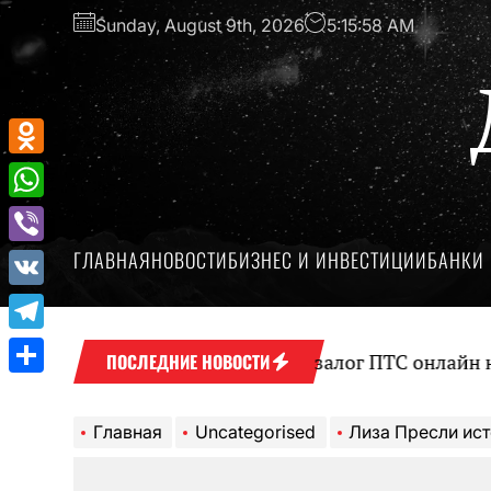
Перейти
Sunday, August 9th, 2026
5:15:59 AM
к
содержимому
Odnoklassniki
WhatsApp
ГЛАВНАЯ
НОВОСТИ
БИЗНЕС И ИНВЕСТИЦИИ
БАНКИ 
Viber
VK
Telegram
Оформление займа под залог ПТС онлайн на карт
ПОСЛЕДНИЕ НОВОСТИ
Отправить
Главная
Uncategorised
Лиза Пресли история жизни, д