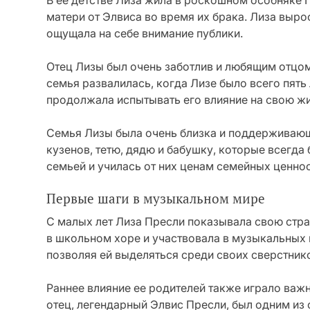
В ее детстве Лиза жила в роскошном особняке 
матери от Элвиса во время их брака. Лиза выро
ощущала на себе внимание публики.
Отец Лизы был очень заботлив и любящим отцом
семья развалилась, когда Лизе было всего пять 
продолжала испытывать его влияние на свою жи
Семья Лизы была очень близка и поддерживающ
кузенов, тетю, дядю и бабушку, которые всегда
семьей и училась от них ценам семейных ценнос
Первые шаги в музыкальном мире
С малых лет Лиза Пресли показывала свою страс
в школьном хоре и участвовала в музыкальных 
позволяя ей выделяться среди своих сверстник
Раннее влияние ее родителей также играло важ
отец, легендарный Элвис Пресли, был одним из 