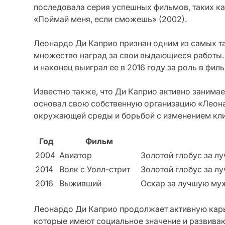
последовала серия успешных фильмов, таких как
«Поймай меня, если сможешь» (2002).
Леонардо Ди Каприо признан одним из самых та
множество наград за свои выдающиеся работы.
и наконец выиграл ее в 2016 году за роль в фи
Известно также, что Ди Каприо активно занимае
основал свою собственную организацию «Леона
окружающей среды и борьбой с изменением кли
Год
Фильм
2004
Авиатор
Золотой глобус за л
2014
Волк с Уолл-стрит
Золотой глобус за л
2016
Выживший
Оскар за лучшую му
Леонардо Ди Каприо продолжает активную карь
которые имеют социальное значение и развиваю