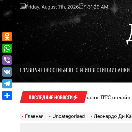
Перейти
Friday, August 7th, 2026
1:31:30 AM
к
содержимому
Odnoklassniki
WhatsApp
ГЛАВНАЯ
НОВОСТИ
БИЗНЕС И ИНВЕСТИЦИИ
БАНКИ 
Viber
VK
Telegram
Оформление займа под залог ПТС онлайн на карту
ПОСЛЕДНИЕ НОВОСТИ
Отправить
Главная
Uncategorised
Леонардо Ди Каприо — биография, Википедия, фил