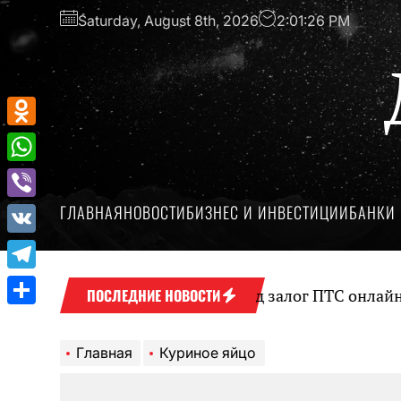
Перейти
Saturday, August 8th, 2026
2:01:26 PM
к
содержимому
Odnoklassniki
WhatsApp
ГЛАВНАЯ
НОВОСТИ
БИЗНЕС И ИНВЕСТИЦИИ
БАНКИ 
Viber
VK
Telegram
Оформление займа под залог ПТС онлайн на к
ПОСЛЕДНИЕ НОВОСТИ
Отправить
Главная
Куриное яйцо