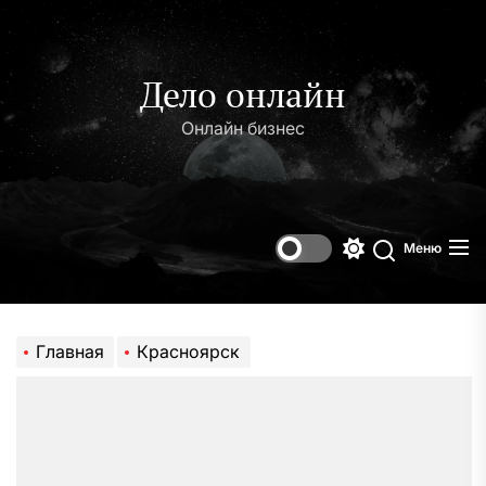
Перейти
к
содержимому
Дело онлайн
Онлайн бизнес
Меню
Переключени
Поиск
цветового
режима
Главная
Красноярск