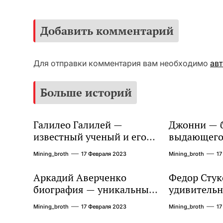
Добавить комментарий
Для отправки комментария вам необходимо
ав
Больше историй
Галилео Галилей —
Джонни — 
известный ученый и его
выдающегос
открытия — краткая
талантливо
Mining_broth
17 Февраля 2023
Mining_broth
17
биография, достижения и
артистично
вклад в науку
захватыва
Аркадий Аверченко
Федор Стук
сердец
биография — уникальный
удивительн
талант, чье детство,
биографии 
Mining_broth
17 Февраля 2023
Mining_broth
17
творчество и
жизни