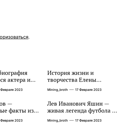
торизоваться
.
биография
История жизни и
я актера и
творчества Елены
го певца, чья
Дубровской — биография,
 Февраля 2023
Mining_broth
17 Февраля 2023
сть
достижения, интересные
ет миллионы
факты
ов —
Лев Иванович Яшин —
ые факты из
живая легенда футбола —
и личной
его биография,
 Февраля 2023
Mining_broth
17 Февраля 2023
впечатляющие