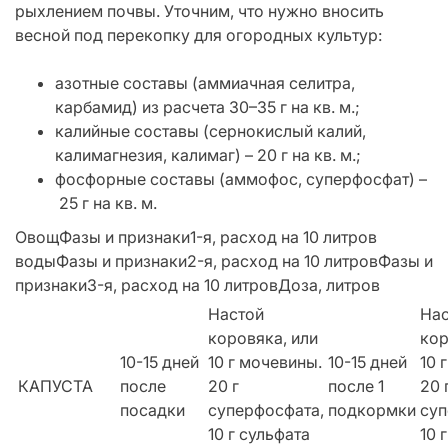
рыхлением почвы. Уточним, что нужно вносить
весной под перекопку для огородных культур:
азотные составы (аммиачная селитра,
карбамид) из расчета 30–35 г на кв. м.;
калийные составы (сернокислый калий,
калимагнезия, калимаг) – 20 г на кв. м.;
фосфорные составы (аммофос, суперфосфат) –
25 г на кв. м.
ОвощФазы и признаки1-я, расход на 10 литров
водыФазы и признаки2-я, расход на 10 литровФазы и
признаки3-я, расход на 10 литровДоза, литров
Настой
Нас
коровяка, или
кор
10-15 дней
10 г мочевины.
10-15 дней
10 
КАПУСТА
после
20 г
после 1
20 
посадки
суперфосфата,
подкормки
суп
10 г сульфата
10 