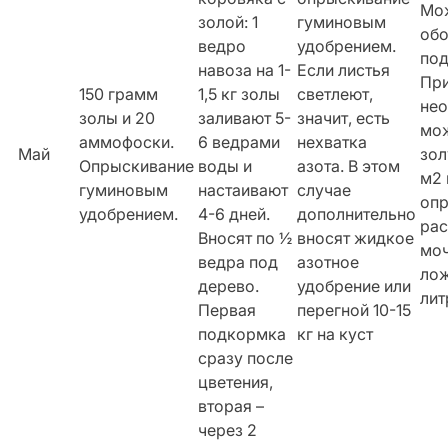
Мо
золой: 1
гуминовым
обо
ведро
удобрением.
под
навоза на 1-
Если листья
Пр
150 грамм
1,5 кг золы
светлеют,
нео
золы и 20
заливают 5-
значит, есть
мож
аммофоски.
6 ведрами
нехватка
Май
зол
Опрыскивание
воды и
азота. В этом
м2 
гуминовым
настаивают
случае
оп
удобрением.
4-6 дней.
дополнительно
ра
Вносят по ½
вносят жидкое
моч
ведра под
азотное
лож
дерево.
удобрение или
лит
Первая
перегной 10-15
подкормка
кг на куст
сразу после
цветения,
вторая –
через 2