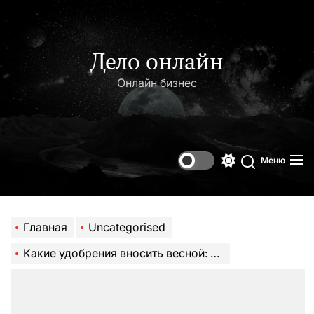
Перейти
к
содержимому
Дело онлайн
Онлайн бизнес
Меню
Переключени
Поиск
цветового
режима
Главная
Uncategorised
Какие удобрения вносить весной: в саду, огороде и цветнике