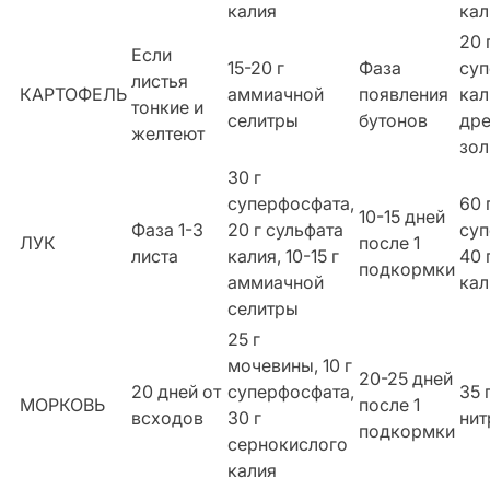
калия
кал
20 
Если
15-20 г
Фаза
суп
листья
КАРТОФЕЛЬ
аммиачной
появления
кал
тонкие и
селитры
бутонов
дре
желтеют
зо
30 г
суперфосфата,
60 
10-15 дней
Фаза 1-3
20 г сульфата
суп
ЛУК
после 1
листа
калия, 10-15 г
40 
подкормки
аммиачной
кал
селитры
25 г
мочевины, 10 г
20-25 дней
20 дней от
суперфосфата,
35 
МОРКОВЬ
после 1
всходов
30 г
нит
подкормки
сернокислого
калия