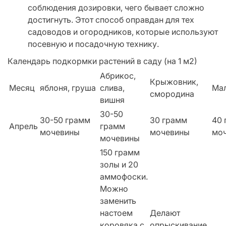
соблюдения дозировки, чего бывает сложно
достигнуть. Этот способ оправдан для тех
садоводов и огородников, которые используют
посевную и посадочную технику.
Календарь подкормки растений в саду (на 1 м2)
Абрикос,
Крыжовник,
Месяц
яблоня, груша
слива,
Ма
смородина
вишня
30-50
30-50 грамм
30 грамм
40 
Апрель
грамм
мочевины
мочевины
мо
мочевины
150 грамм
золы и 20
аммофоски.
Можно
заменить
настоем
Делают
коровяка с
опрыскивание