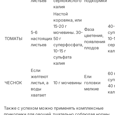
листьев
сернокислого
подкормки
калия
Настой
коровяка, или
15-20 г
40-
Фаза
5-6
мочевины. 30-
суп
цветения,
ТОМАТЫ
настоящих
50 г
10-1
появления
листьев
суперфосфата,
сер
плодов
10-15 г
кал
сульфата
калия
Если
60 
желтеют
Ели
суп
ЧЕСНОК
листья, а
10 г мочевины
головки
40 
воды
мелкие
кал
хватает
Также с успехом можно применять комплексные
прикормки для овощей, тщательно соблюдая нормы