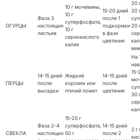
20 
10 г мочевины,
15-20 дней
20 
10 г
Фаза 3
после 1
суп
суперфосфата,
ОГУРЦЫ
настоящих
подкормки
20 
10 г
листьев
в фазе
сер
сернокислого
цветения
кал
калия
ми
На 
нав
15-
14-15 дней
Жидкий
14-15 дней
моч
ПЕРЦЫ
после
коровяк или
после
суп
высадки
птичий помет
цветения
30 
сер
кал
15-20 г
Фаза 2-4
суперфосфата,
14-15 дней
2 г
СВЕКЛА
настоящих
50 г
после 2
кис