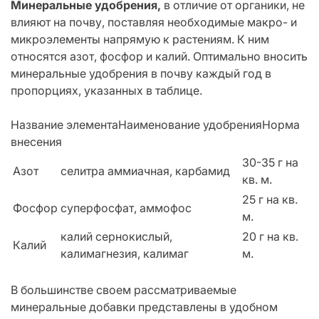
Минеральные удобрения,
в отличие от органики, не
влияют на почву, поставляя необходимые макро- и
микроэлементы напрямую к растениям. К ним
относятся азот, фосфор и калий. Оптимально вносить
минеральные удобрения в почву каждый год в
пропорциях, указанных в таблице.
Название элементаНаименование удобренияНорма
внесения
30-35 г на
Азот
селитра аммиачная, карбамид
кв. м.
25 г на кв.
Фосфор
суперфосфат, аммофос
м.
калий сернокислый,
20 г на кв.
Калий
калимагнезия, калимаг
м.
В большинстве своем рассматриваемые
минеральные добавки представлены в удобном