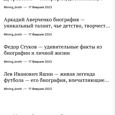
интересные факты
Mining_broth
17 Февраля 2023
Аркадий Аверченко биография —
уникальный талант, чье детство, творчество
и литературное наследие продолжают
Mining_broth
17 Февраля 2023
восхищать миллионы
Федор Стуков — удивительные факты из
биографии и личной жизни
Mining_broth
17 Февраля 2023
Лев Иванович Яшин — живая легенда
футбола — его биография, впечатляющие
достижения и интересная личная жизнь
Mining_broth
17 Февраля 2023