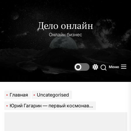
Перейти
к
содержимому
Дело онлайн
Онлайн бизнес
Меню
Переключени
Поиск
цветового
режима
Главная
Uncategorised
Юрий Гагарин — первый космонавт, чье имя стало символом покорения космоса и мечтой миллионов