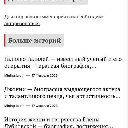
Для отправки комментария вам необходимо
авторизоваться
.
Больше историй
Галилео Галилей — известный ученый и его
открытия — краткая биография,
достижения и вклад в науку
Mining_broth
17 Февраля 2023
Джонни — биография выдающегося актера
и талантливого певца, чья артистичность
захватывает миллионы сердец
Mining_broth
17 Февраля 2023
История жизни и творчества Елены
Дубровской — биография, достижения,