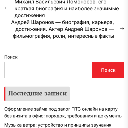
Навигация
Михаил Васильевич Ломоносов, его
краткая биография и наиболее значимые
по
Предыдущая
достижения
запись:
записям
Андрей Шаронов — биография, карьера,
достижения. Актер Андрей Шаронов —
С
фильмография, роли, интересные факты
з
Поиск
Поиск
Последние записи
Оформление займа под залог ПТС онлайн на карту
без визита в офис: порядок, требования и документы
Музыка ветра: устройство и принципы звучания