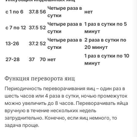
Четыре раза в
с 1 по 6
37.8
56
нет
сутки
Четыре раза в
1 раз в сутки по 5
с 7 по 12
37.5
52
сутки
минут
Четыре раза в
2 раза в сутки по
13-26
37.2
52
сутки
20 минут
1 раз в сутки по 10
27-28
37
70
нет
минут
Функция переворота яиц
Периодичность переворачивания яиц – один раз в
шесть часов или 4 раза в сутки, ночью промежуток
можно увеличить до 8 часов. Переворачивать яйца
вручную в течение нескольких недель
затруднительно. Конечно, если яиц немного, то
задача проще.