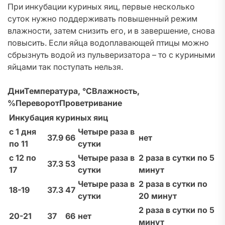
При инкубации куриных яиц, первые несколько
суток нужно поддерживать повышенный режим
влажности, затем снизить его, и в завершение, снова
повысить. Если яйца водоплавающей птицы можно
сбрызнуть водой из пульверизатора – то с куриными
яйцами так поступать нельзя.
Дни
Температура, °C
Влажность,
%
Переворот
Проветривание
Инкубация куриных яиц
с 1 дня
Четыре раза в
37.9
66
нет
по 11
сутки
с 12 по
Четыре раза в
2 раза в сутки по 5
37.3
53
17
сутки
минут
Четыре раза в
2 раза в сутки по
18-19
37.3
47
сутки
20 минут
2 раза в сутки по 5
20-21
37
66
нет
минут