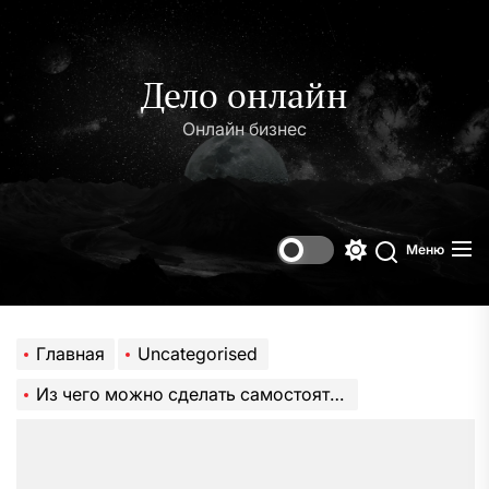
Перейти
к
содержимому
Дело онлайн
Онлайн бизнес
Меню
Переключени
Поиск
цветового
режима
Главная
Uncategorised
Из чего можно сделать самостоятельно инкубатор в домашних условиях