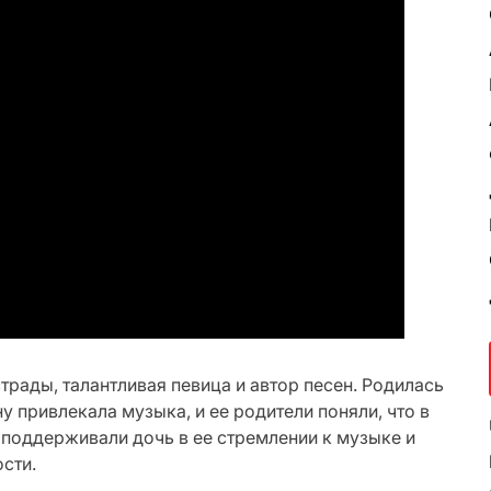
трады, талантливая певица и автор песен. Родилась
ну привлекала музыка, и ее родители поняли, что в
 поддерживали дочь в ее стремлении к музыке и
сти.