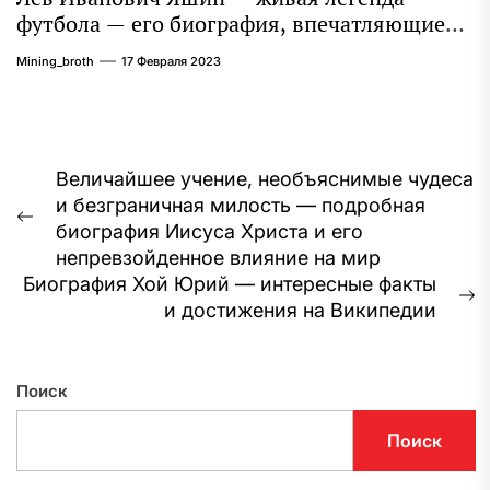
футбола — его биография, впечатляющие
достижения и интересная личная жизнь
Mining_broth
17 Февраля 2023
Навигация
Величайшее учение, необъяснимые чудеса
и безграничная милость — подробная
по
Предыдущая
биография Иисуса Христа и его
записям
запись:
непревзойденное влияние на мир
Биография Хой Юрий — интересные факты
С
и достижения на Википедии
з
Поиск
Поиск