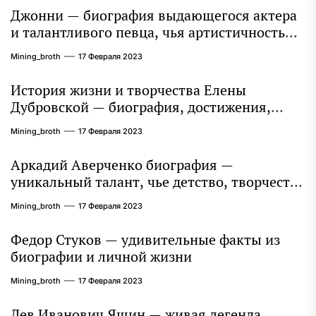
Джонни — биография выдающегося актера
и талантливого певца, чья артистичность
захватывает миллионы сердец
Mining_broth
17 Февраля 2023
История жизни и творчества Елены
Дубровской — биография, достижения,
интересные факты
Mining_broth
17 Февраля 2023
Аркадий Аверченко биография —
уникальный талант, чье детство, творчество
и литературное наследие продолжают
Mining_broth
17 Февраля 2023
восхищать миллионы
Федор Стуков — удивительные факты из
биографии и личной жизни
Mining_broth
17 Февраля 2023
Лев Иванович Яшин — живая легенда